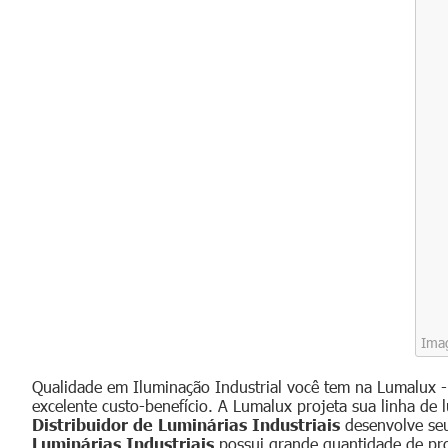
Imag
Qualidade em Iluminação Industrial você tem na Lumalux 
excelente custo-benefício. A Lumalux projeta sua linha de 
Distribuidor de Luminárias Industriais
desenvolve seu
Luminárias Industriais
possui grande quantidade de prod