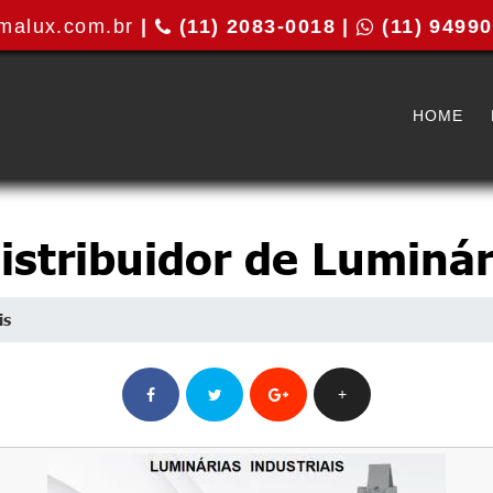
malux.com.br
|
(11) 2083-0018 |
(11) 9499
HOME
istribuidor de Luminár
is
+