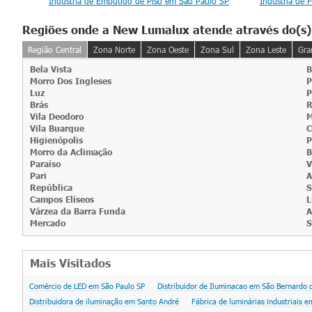
ivas
Indústria de Embutido de Piso em São Paulo SP
Indústria de 
Regiões onde a New Lumalux atende através do(s)
Região Central
Zona Norte
Zona Oeste
Zona Sul
Zona Leste
Gra
Bela Vista
B
Morro Dos Ingleses
P
Luz
P
Brás
R
Vila Deodoro
M
Vila Buarque
C
Higienópolis
P
Morro da Aclimação
B
Paraíso
V
Pari
A
República
S
Campos Elíseos
L
Várzea da Barra Funda
A
Mercado
S
Mais Visitados
Comércio de LED em São Paulo SP
Distribuidor de Iluminacao em São Bernardo
Distribuidora de iluminação em Santo André
Fábrica de luminárias industriais 