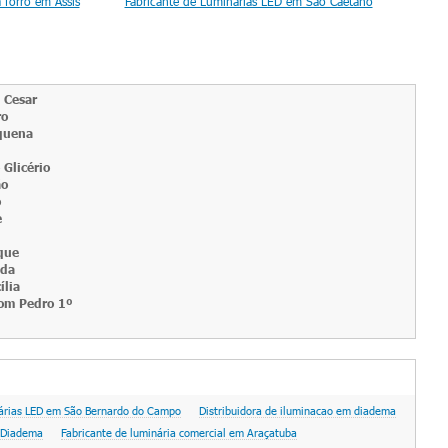
 forro em Assis
Fabricante de Luminárias LED em São Caetano
Fab
 Cesar
ro
quena
 Glicério
ão
o
e
que
nda
ília
om Pedro 1º
nárias LED em São Bernardo do Campo
Distribuidora de iluminacao em diadema
m Diadema
Fabricante de luminária comercial em Araçatuba