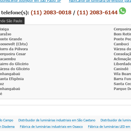
Fluorescente Sobrepor em São Paulo SP
Fabricante de luminária de embutir para
(11) 2083-0018
(11) 2083-6144
 telefone(s):
/
nde São Paulo
ixiga
Cerqueira
araÍso
Bom Reti
onte Grande
Ponte Pe
oosevelt (Cbtu)
Cambuci
orro da Pólvora
Várzea do
erqueira Cesar
Consolaç
acaembu
Aclimaçã
airro do Glicério
Liberdad
árzea do Glicério
Canindé
nhangabaú
Vila Buar
anta Efigênia
Barra Fu
uz
Santa Cec
nhangabaú
Parque D
é
 do Campo
Distribuidor de luminárias industriais em São Caetano
Distribuidor de lumi
em Diadema
Fábrica de luminárias industriais em Osasco
Fábrica de luminárias LED e