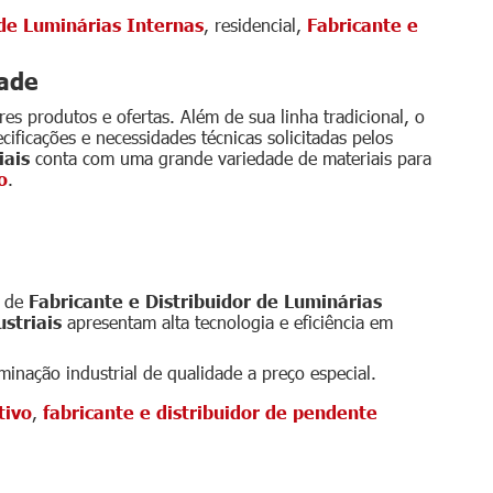
 de Luminárias Internas
, residencial,
Fabricante e
dade
 produtos e ofertas. Além de sua linha tradicional, o
ficações e necessidades técnicas solicitadas pelos
iais
conta com uma grande variedade de materiais para
o
.
riais oferece garantia
a de
Fabricante e Distribuidor de Luminárias
striais
apresentam alta tecnologia e eficiência em
minação industrial de qualidade a preço especial.
tivo
,
fabricante e distribuidor de pendente