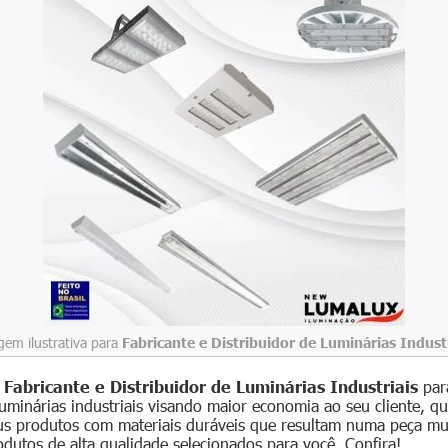
em ilustrativa para
Fabricante e Distribuidor de Luminárias Industr
-
Fabricante e Distribuidor de Luminárias Industriais
par
luminárias industriais visando maior economia ao seu cliente, q
s produtos com materiais duráveis que resultam numa peça mui
utos de alta qualidade selecionados para você. Confira!