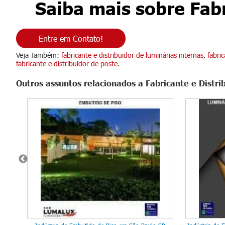
Saiba mais sobre Fabr
Entre em Contato!
Veja Também:
fabricante e distribuidor de luminárias internas
,
fabri
fabricante e distribuidor de poste
.
Outros assuntos relacionados a Fabricante e Distri