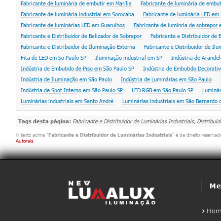
Fabricante de luminária de embutir em Marília
Fabricante de luminária de embutir
Fabricante de luminária industrial em Sorocaba
Fabricante de luminária LED em 
Fabricante de luminárias LED em Guarulhos
Fabricante de luminria de sobrepor
Fabricante e Distribuidor de Balizador de Sobrepor
Fabricante e Distribuidor de
Fabricante e Distribuidor de Iluminação Externa
Fabricante e Distribuidor de Ilu
Fita de LED em So Paulo SP
Iluminação industrial em SP
Indústria de Arande
Indústria de Embutido de Piso em São Paulo SP
Indústria de Embutido Decorati
Indústria de Iluminação em São Paulo
Indústria de Luminárias em São Paulo
Indústria de Spot Interno em São Paulo SP
LED RGB em São Paulo SP
Luminár
Luminárias industriais em Santo André
Luminárias industriais em São Bernardo
Tags desta página:
Fabricante e Distribuidor de Luminárias Industriais, Distribui
O texto acima "
Fabricante e Distribuidor de Luminárias Industriais
" é de direito reserva
Autorais
.
Me
Hom