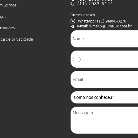
(11) 2083-6144
m Somos
Outros canais
iços
WhatsApp: (11) 94990-0270
e-mail: lumalux@lumalux.com.br
rmações
tica de privacidade