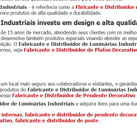
Industriais
- é referência como a
Fbricante e Distribuidor
erece produtos de alta qualidade e durabilidade.
 Industriais investe em design e alta quali
 15 anos de mercado, atendendo seus clientes com os melhores
desenvolve também produtos especiais visando atender as especi
osição. O
Fabricante e Distribuidor de Luminárias Industr
ernos, veja
Fabricante e Distribuidor de Plafon Decorativ
idor de Luminárias Indust
um local mais seguro aos colaboradores e visitantes, e garanti
 produtos do
Fabricante e Distribuidor de Luminárias Indu
 nosso
Fabricante e Distribuidor de Pendente Decorativo
idor de Luminárias Industriais
e adquira itens para uma ilu
 internas
,
fabricante e distribuidor de pendente decora
ativo
,
fabricante e distribuidor de poste
.