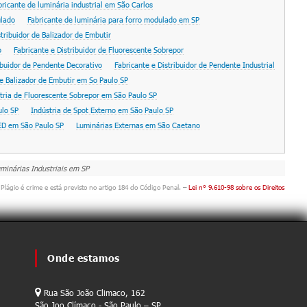
bricante de luminária industrial em São Carlos
ulado
Fabricante de luminária para forro modulado em SP
stribuidor de Balizador de Embutir
o
Fabricante e Distribuidor de Fluorescente Sobrepor
ibuidor de Pendente Decorativo
Fabricante e Distribuidor de Pendente Industrial
de Balizador de Embutir em So Paulo SP
tria de Fluorescente Sobrepor em São Paulo SP
ulo SP
Indústria de Spot Externo em São Paulo SP
ED em São Paulo SP
Luminárias Externas em São Caetano
Luminárias Industriais em SP
 Plágio é crime e está previsto no artigo 184 do Código Penal. –
Lei n° 9.610-98 sobre os Direitos
Onde estamos
Rua São João Climaco, 162
São Joo Clímaco - São Paulo – SP