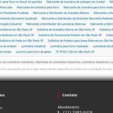
 para forro no litoral sul paulista
Fabricante de luminária de sobrepor em Jundiaí
Fa
Piracicaba
Fabricante de luminária para forro
Fabricante de luminária para forro mod
 em Presidente Prudente
Fabricante e Distribuidor de Arandela Externa
Fabricante e Di
 Embutido Decorativo Quadrado
Fabricante e Distribuidor de Embutido Decorativo Redond
minação Industrial
Fabricante e Distribuidor de Luminárias Externas
Fabricante e Distr
la Externa em São Paulo SP
Indústria de Arandela Interna em São Paulo SP
Indústria 
vo Redondo em São Paulo SP
Indústria de Fluorescente Embutir em São Paulo SP
Indús
Indústria de Poste em São Paulo SP
Indústria de Projetor para áreas Externas em São Pa
ia de embutir
Luminária industrial
Luminária para forro modulado
Luminárias de L
 do Campo
Luminria para forro de gesso
T5 T8 E27 LED em São Paulo SP
dor de Luminárias Industriais, Fabricante de Luminárias Industriais, Luminárias Industriais, 
do. Sua reprodução, parcial ou total, mesmo citando nossos links, é proibida sem a autorização do autor.
nu
Contato
Atendimento
e
(11) 2083-0018