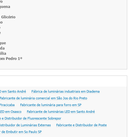
ro
quena
 Glicério
ão
o
e
que
nda
ília
om Pedro 1º
ED em Santo André
Fábrica de luminárias industriais em Diadema
Fabricante de luminária comercial em São Jos do Rio Preto
Piracicaba
Fabricante de luminária para forro em SP
 LED em Osasco
Fabricante de luminárias LED em Santo André
e e Distribuidor de Fluorescente Sobrepor
istribuidor de Luminárias Externas
Fabricante e Distribuidor de Poste
or de Embutir em So Paulo SP