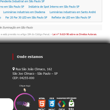
 Pendente Industrial em São Paulo SP
erno em São Paulo SP
Indústria de Spot Interno em São Paulo SP
Luminárias industriais em Diadema
Luminárias industriais em Santo André
o
Par 20 Par 30 LED em São Paulo SP
Refletor de LED em São Paulo SP
 de Iluminação em São Paulo
e e está previsto no artigo 184 do Código Penal. –
Lei n° 9.610-98 sobre os Direitos Autorais
.
Onde estamos
Rua São João Climaco, 162
São Joo Clímaco - São Paulo – SP
CEP: 04255-000