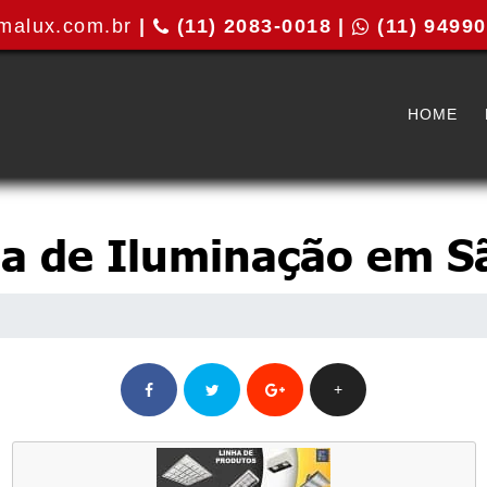
malux.com.br
|
(11) 2083-0018 |
(11) 9499
HOME
ia de Iluminação em S
+