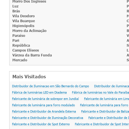
Morro Dos Ingleses
P
Luz
P
Brás
R
Vila Deodoro
M
Vila Buarque
C
Higienópolis
P
Morro da Aclimação
B
Paraíso
V
Pari
A
República
S
Campos Elíseos
L
Várzea da Barra Funda
A
Mercado
S
Mais Visitados
Distribuidor de Iluminacao em São Bernardo do Campo
Distribuidor de iluminac
Fábrica de luminárias LED em Diadema
Fábrica de luminárias no Vale do Paraíb
Fabricante de luminária de sobrepor em Jundiaí
Fabricante de luminária em Lim
Fabricante de luminária para forro modulado
Fabricante de luminária para forr
Fabricante e Distribuidor de Arandela Externa
Fabricante e Distribuidor de Bali
Fabricante e Distribuidor de Iluminação Decorativa
Fabricante e Distribuidor de
Fabricante e Distribuidor de Spot Externo
Fabricante e Distribuidor de Spot Inte