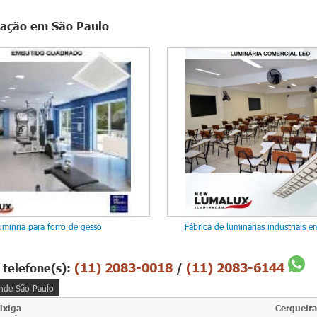
inação em São Paulo
uminria para forro de gesso
Fábrica de luminárias industriais 
(11) 2083-0018
(11) 2083-6144
 telefone(s):
/
nde São Paulo
ixiga
Cerqueira