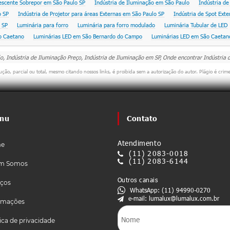
rescente Sobrepor em São Paulo SP
Indústria de Iluminação em São Paulo
Indústria de
o SP
Indústria de Projetor para áreas Externas em São Paulo SP
Indústria de Spot Ext
 SP
Luminária para forro
Luminária para forro modulado
Luminária Tubular de LED
ão Caetano
Luminárias LED em São Bernardo do Campo
Luminárias LED em São Caetan
o, Indústria de Iluminação Preço, Indústria de Iluminação em SP, Onde encontrar Indústria
ução, parcial ou total, mesmo citando nossos links, é proibida sem a autorização do autor. Plágio é crim
nu
Contato
Atendimento
e
(11) 2083-0018
(11) 2083-6144
m Somos
Outros canais
iços
WhatsApp: (11) 94990-0270
e-mail: lumalux@lumalux.com.br
rmações
tica de privacidade