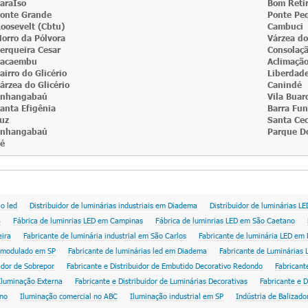
araÍso
Bom Reti
onte Grande
Ponte Pe
oosevelt (Cbtu)
Cambuci
orro da Pólvora
Várzea do
erqueira Cesar
Consolaç
acaembu
Aclimaçã
airro do Glicério
Liberdad
árzea do Glicério
Canindé
nhangabaú
Vila Buar
anta Efigênia
Barra Fu
uz
Santa Cec
nhangabaú
Parque D
é
ao led
Distribuidor de luminárias industriais em Diadema
Distribuidor de luminárias L
a
Fábrica de luminrias LED em Campinas
Fábrica de luminrias LED em São Caetano
eira
Fabricante de luminária industrial em São Carlos
Fabricante de luminária LED em 
o modulado em SP
Fabricante de luminárias led em Diadema
Fabricante de Luminárias
zador de Sobrepor
Fabricante e Distribuidor de Embutido Decorativo Redondo
Fabricant
 Iluminação Externa
Fabricante e Distribuidor de Luminárias Decorativas
Fabricante e D
rno
Iluminação comercial no ABC
Iluminação industrial em SP
Indústria de Balizad