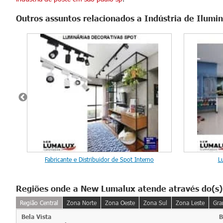
Outros assuntos relacionados a Indústria de Ilum
ivo
Fabricante e Distribuidor de Spot Interno
L
Regiões onde a New Lumalux atende através do(s)
Região Central
Zona Norte
Zona Oeste
Zona Sul
Zona Leste
Gra
Bela Vista
B