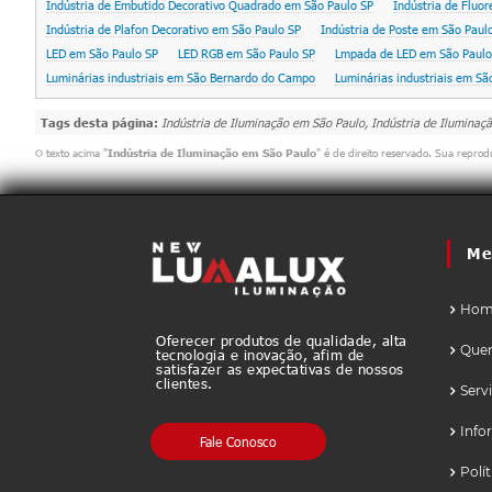
Indústria de Embutido Decorativo Quadrado em São Paulo SP
Indústria de Fluo
Indústria de Plafon Decorativo em São Paulo SP
Indústria de Poste em São Paul
LED em São Paulo SP
LED RGB em São Paulo SP
Lmpada de LED em São Paulo
Luminárias industriais em São Bernardo do Campo
Luminárias industriais em S
Tags desta página:
Indústria de Iluminação em São Paulo, Indústria de Iluminaçã
O texto acima "
Indústria de Iluminação em São Paulo
" é de direito reservado. Sua reprod
Me
Hom
Oferecer produtos de qualidade, alta
Que
tecnologia e inovação, afim de
satisfazer as expectativas de nossos
clientes.
Serv
Info
Fale Conosco
Polí