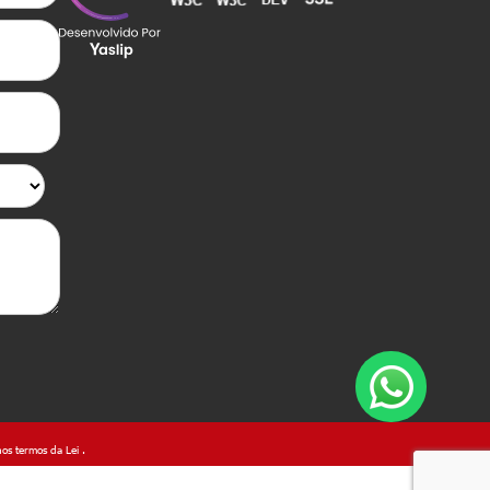
 nos termos da Lei
.