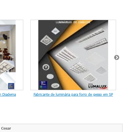
em Diadema
Fabricante de luminária para forro de gesso em SP
Fab
 Cesar