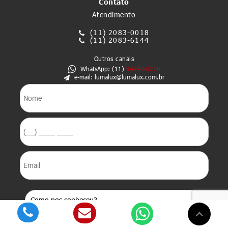
Contato
Atendimento
(11)
2083-0018
(11)
2083-6144
Outros canais
WhatsApp: (11)
94990-0270
e-mail: lumalux@lumalux.com.br