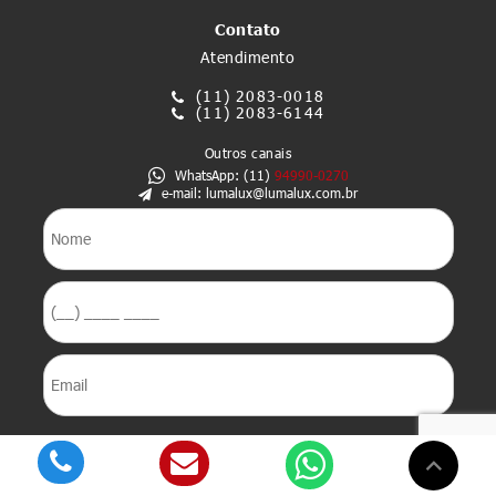
Contato
Atendimento
(11)
2083-0018
(11)
2083-6144
Outros canais
WhatsApp: (11)
94990-0270
e-mail: lumalux@lumalux.com.br